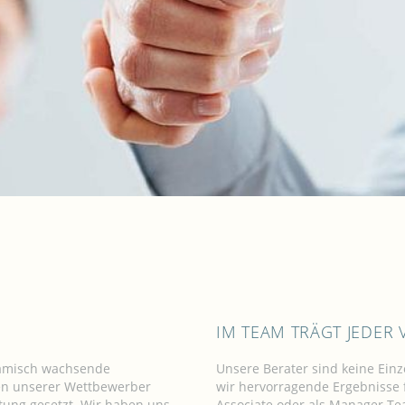
D
IM TEAM TRÄGT JEDE
namisch wachsende
Unsere Berater sind keine Ein
ten unserer Wettbewerber
wir hervorragende Ergebnisse f
tung gesetzt. Wir haben uns
Associate oder als Manager Tea