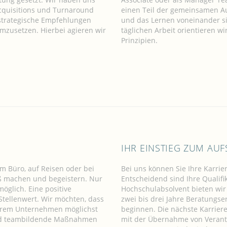
Acquisitions und Turnaround
einen Teil der gemeinsamen Au
, strategische Empfehlungen
und das Lernen voneinander sin
zusetzen. Hierbei agieren wir
täglichen Arbeit orientieren 
Prinzipien.
IHR EINSTIEG ZUM AUF
im Büro, auf Reisen oder bei
Bei uns können Sie Ihre Karri
ß machen und begeistern. Nur
Entscheidend sind Ihre Qualifi
öglich. Eine positive
Hochschulabsolvent bieten wir 
tellenwert. Wir möchten, dass
zwei bis drei Jahre Beratungse
serem Unternehmen möglichst
beginnen. Die nächste Karrieres
und teambildende Maßnahmen
mit der Übernahme von Verant