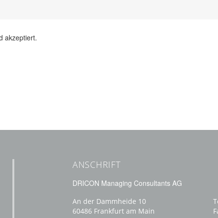
 akzeptiert.
ANSCHRIFT
DRICON Managing Consultants AG
An der Dammheide 10
T
60486 Frankfurt am Main
F