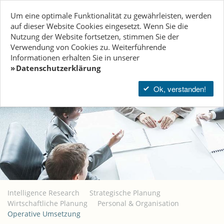
Tog
Um eine optimale Funktionalität zu gewährleisten, werden
navi
auf dieser Website Cookies eingesetzt. Wenn Sie die
Nutzung der Website fort­setzen, stimmen Sie der
DEUTSCH
Verwendung von Cookies zu. Weiterführende
Informationen erhalten Sie in unserer
Datenschutzerklärung
Ok, verstanden!
Intelligence Research
Strategische Planung
Wirtschaftliche Planung
Personal & Organisation
Operative Umsetzung